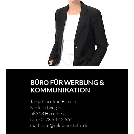
BÜRO FÜR WERBUNG &
KOMMUNIKATION
Tanja Caroline Braach
Schluchtweg 5
58313 Herdecke
fon: 0173 63 42 564
mail:
info@reklamestelle.de