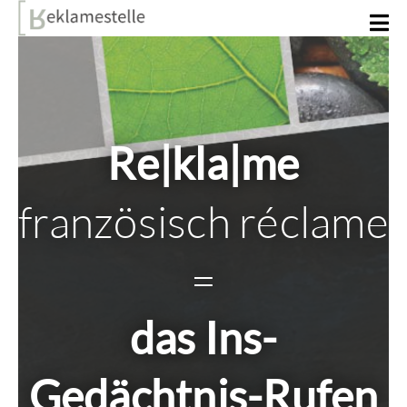
Re|kla|me
französisch réclame
=
das Ins-
Gedächtnis-Rufen